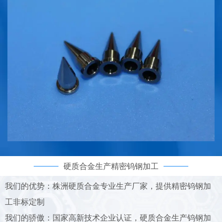
硬质合金生产精密钨钢加工
我们的优势：株洲硬质合金专业生产厂家，提供精密钨钢加
工非标定制
我们的骄傲：国家高新技术企业认证，硬质合金生产钨钢加