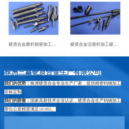
硬质合金磨杆精密加工内圆磨砂轮接杆
硬质合金活塞杆加工硬质合金活塞气缸
株洲三鑫硬质合金生产有限公司
我们的优势：
株洲硬质合金专业生产厂家，提供精密钨钢加工
非标定制
我们的骄傲：
国家高新技术企业认证，硬质合金生产钨钢加工
形位公差精度满足±0.002。