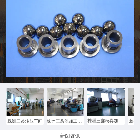
株洲三鑫模具加工车间
株洲三鑫深加工车间
株洲三鑫油压车间
株洲
新闻资讯