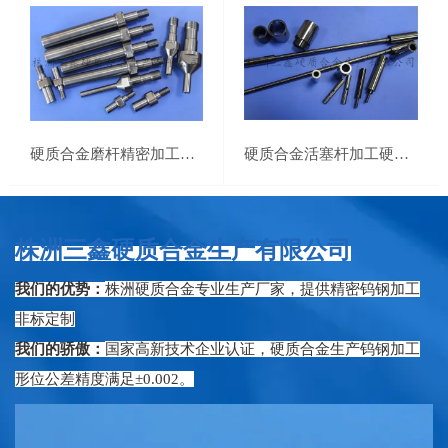
硬质合金磨杆精密加工内圆磨砂轮接杆
硬质合金活塞杆加工硬质合金活塞气缸
株洲三鑫硬质合金生产有限公司
我们的优势：
株洲硬质合金专业生产厂家，提供精密钨钢加工
非标定制
我们的骄傲：
国家高新技术企业认证，硬质合金生产钨钢加工
形位公差精度满足±0.002。