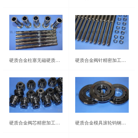
硬质合金柱塞无磁硬质合金柱塞套
硬质合金阀针精密加工硬质合金阀杆阀套
硬质合金阀芯精密加工钨钢阀座
硬质合金模具滚轮钨钢预卷轮