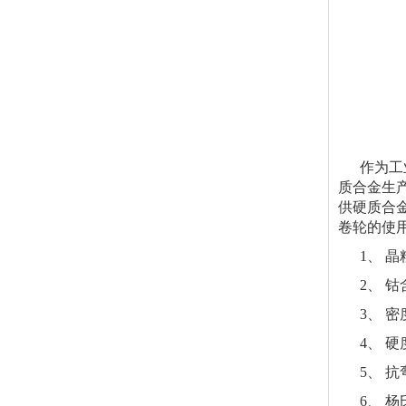
作为工业
质合金生
供硬质合
卷轮的使
1、 晶粒度
2、 钴含量
3、 密度g/
4、 硬度HR
5、 抗弯强
6、 杨氏模