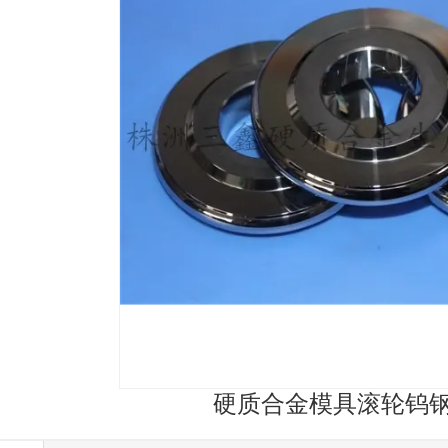
硬质合金模具滚轮钨