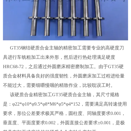
GT35钢结硬质合金主轴的精密加工需要专业的高硬度刀
具进行车铣粗加工出来外形，然后进行热处理满足硬度
HRC68-72，之后通过外圆磨床精密磨制加工。由于GT35硬
质合金材料具备良好的强度韧性，外圆磨床加工过程进给量
不能过大，需要细嚼慢咽的精致作业，比较耽误工时。
该硬质合金精密加工GT35硬质合金主轴，其尺寸规格
是：φ22*φ10*φ9.5*φ8*M6*φ5*φ4*152，需要满足高转速使用
要求，形位公差要求极其严格，圆柱度、同轴度要求0.001，
垂直度、平面度要求0.002，外圆直接公差要求±0.001，是极