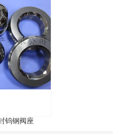
封钨钢阀座