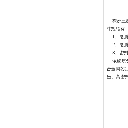
株洲三鑫
寸规格有
1、硬质合金
2、硬质合金
3、密封钨钢阀
该硬质合
合金阀芯
压、高密