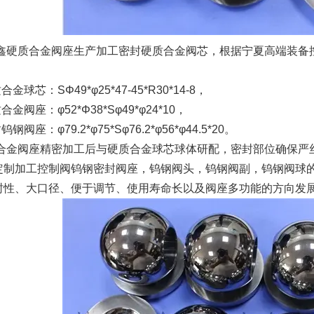
硬质合金阀座生产加工密封硬质合金阀芯，根据宁夏高端装备
：
球芯：SΦ49*φ25*47-45*R30*14-8，
阀座：φ52*Φ38*Sφ49*φ24*10，
座：φ79.2*φ75*Sφ76.2*φ56*φ44.5*20。
金阀座精密加工后与硬质合金球芯球体研配，密封部位确保严
定制加工控制阀钨钢密封阀座，钨钢阀头，钨钢阀副，钨钢阀球
封性、大口径、便于调节、使用寿命长以及阀座多功能的方向发