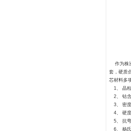
作为株洲
套，硬质
芯材料多
1、 晶粒度
2、 钴含
3、 密度g
4、 硬度H
5、 抗弯强
6、 杨氏模