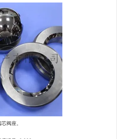
阀芯阀座。
；