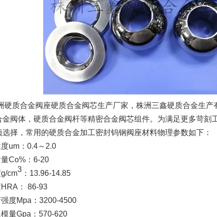
硬质合金阀座硬质合金阀芯生产厂家，株洲三鑫硬质合金生产
合金阀体，硬质合金阀杆等精密合金阀芯组件。为满足更多苛刻
项选择，常用的硬质合金加工密封钨钢阀座材料物理参数如下：
um：0.4～2.0
量Co%：6-20
3
/cm
：13.96-14.85
RA： 86-93
度Mpa：3200-4500
量Gpa：570-620