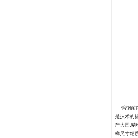
钨钢耐磨
是技术的
产大国,
样尺寸精