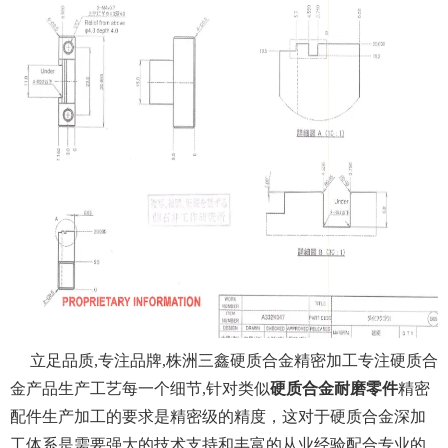
立足品质,专注品牌,株洲三鑫硬质合金精密加工专注硬质合
金产品生产工艺每一个细节,针对类似
硬质合金耐磨零件
精密
配件生产加工的要求是精密级的精度，这对于硬质合金深加
工体系是需要强大的技术支持和丰富的从业经验配合专业的