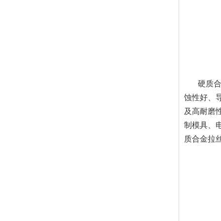
硬质合金
蚀性好、
及高耐磨
制模具、
质合金拉