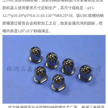
工UBC涂胶钨钢喷嘴，涂胶钨钢胶嘴根据汽车装备制造业涂
胶机器人使用要求尺寸定制生产，其尺寸规格是：φ15-
12.7*φ10-10*φ5*0.6-11.65-120°*SR6.25*18。该UBC喷嘴钨钢
胶嘴通过硬质合金精密加工之后，散发金属光泽的靓丽，喷
嘴内角度120°±0.5°精确满足。
作为株洲硬质合金喷嘴钨钢胶嘴生产厂家，株洲三鑫硬质