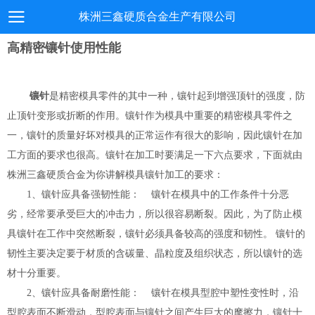
株洲三鑫硬质合金生产有限公司
高精密镶针使用性能
镶针
是精密模具零件的其中一种，镶针起到增强顶针的强度，防
止顶针变形或折断的作用。镶针作为模具中重要的精密模具零件之
一，镶针的质量好坏对模具的正常运作有很大的影响，因此镶针在加
工方面的要求也很高。镶针在加工时要满足一下六点要求，下面就由
株洲三鑫硬质合金为你讲解模具镶针加工的要求：
1、镶针应具备强韧性能： 镶针在模具中的工作条件十分恶
劣，经常要承受巨大的冲击力，所以很容易断裂。因此，为了防止模
具镶针在工作中突然断裂，镶针必须具备较高的强度和韧性。 镶针的
韧性主要决定要于材质的含碳量、晶粒度及组织状态，所以镶针的选
材十分重要。
2、镶针应具备耐磨性能： 镶针在模具型腔中塑性变性时，沿
型腔表面不断滑动，型腔表面与镶针之间产生巨大的摩擦力，镶针十