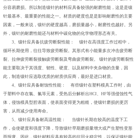
分容易磨损。所以制造镶针的材料应具备较强的耐磨性能，这是是镶
针最基本、最重要的性能之一。材质的硬度也是是影响耐磨性的主要
因素，一般来说，镶针的硬度越高，磨损量越小，耐磨性也越好。另
外，镶针的耐磨性能还与材料中碳化物的化学物理形态有关。
3、镶针应具备抗疲劳断裂性能： 镶针在高强度工作过程中，
循环长期使用，往往导致疲劳断裂。其形式有小能量多次冲击疲劳断
裂、拉伸疲劳断裂接触疲劳断裂及弯曲疲劳断裂。 镶针的疲劳断裂性
能主要取决于其强度、韧性、硬度、以及材料中夹杂物的含量，因
此，制造镶针应选取优质的材质供应商，最好是进口材质。
4、镶针应具备耐蚀性性能： 有些镶针在塑料模具工作时，由
于塑料中存在氯、氟等元素，受热后分解析出HCI、HF等强侵蚀性气
体，侵蚀模具型腔表面，使表面变得更为粗糙，使镶针磨损的更厉
害，从而减少使用寿命。
5、镶针应具备耐高温性能： 当镶针长期在较高的温度下工
作，会使硬度和强度下降，导致镶针早期磨损量增大或产生塑性变形
而报废。因此，镶针材料应具有较高的抗回火稳定性，以保证镶针能