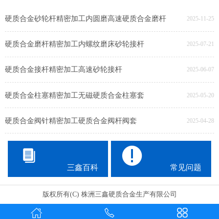
硬质合金砂轮杆精密加工内圆磨高速硬质合金磨杆
2025-11-25
硬质合金磨杆精密加工内螺纹磨床砂轮接杆
2025-07-21
硬质合金接杆精密加工高速砂轮接杆
2025-06-07
硬质合金柱塞精密加工无磁硬质合金柱塞套
2025-05-20
硬质合金阀针精密加工硬质合金阀杆阀套
2025-04-28
三鑫百科
常见问题
版权所有(C) 株洲三鑫硬质合金生产有限公司