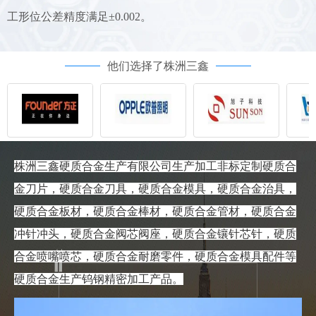
工形位公差精度满足±0.002。
他们选择了株洲三鑫
株洲三鑫硬质合金生产有限公司生产加工非标定制硬质合
金刀片，硬质合金刀具，硬质合金模具，硬质合金治具，
硬质合金板材，硬质合金棒材，硬质合金管材，硬质合金
冲针冲头，硬质合金阀芯阀座，硬质合金镶针芯针，硬质
合金喷嘴喷芯，硬质合金耐磨零件，硬质合金模具配件等
硬质合金生产钨钢精密加工产品。