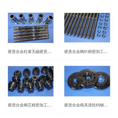
硬质合金柱塞无磁硬质合金柱塞套
硬质合金阀针精密加工硬质合金阀杆阀套
硬质合金阀芯精密加工钨钢阀座
硬质合金模具滚轮钨钢预卷轮