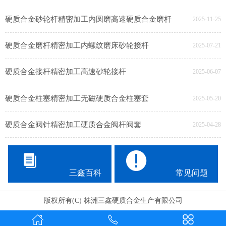
硬质合金砂轮杆精密加工内圆磨高速硬质合金磨杆
2025-11-25
硬质合金磨杆精密加工内螺纹磨床砂轮接杆
2025-07-21
硬质合金接杆精密加工高速砂轮接杆
2025-06-07
硬质合金柱塞精密加工无磁硬质合金柱塞套
2025-05-20
硬质合金阀针精密加工硬质合金阀杆阀套
2025-04-28
三鑫百科
常见问题
版权所有(C) 株洲三鑫硬质合金生产有限公司