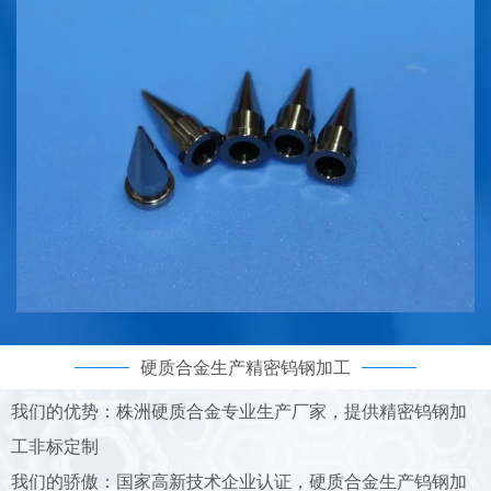
硬质合金生产精密钨钢加工
我们的优势：株洲硬质合金专业生产厂家，提供精密钨钢加
工非标定制
我们的骄傲：国家高新技术企业认证，硬质合金生产钨钢加